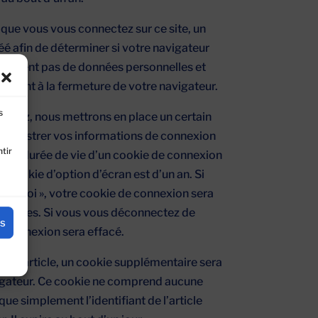
que vous vous connectez sur ce site, un
é afin de déterminer si votre navigateur
 contient pas de données personnelles et
ment à la fermeture de votre navigateur.
s
erez, nous mettrons en place un certain
nregistrer vos informations de connexion
tir
. La durée de vie d’un cookie de connexion
un cookie d’option d’écran est d’un an. Si
 de moi », votre cookie de connexion sera
maines. Si vous vous déconnectez de
es
e connexion sera effacé.
t un article, un cookie supplémentaire sera
igateur. Ce cookie ne comprend aucune
que simplement l’identifiant de l’article