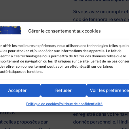
Si vous avez un compte et 
cookie temporaire sera cré
tres sites
accepte les cookies. Il ne
Gérer le consentement aux cookies
sera supprimé automatique
 contenus intégrés (par
e contenu intégré depuis
r offrir les meilleures expériences, nous utilisons des technologies telles que le
Lorsque vous vous connect
kies pour stocker et/ou accéder aux informations des appareils. Le fait de
ère que si le visiteur se
nombre de cookies pour e
sentir à ces technologies nous permettra de traiter des données telles que le
portement de navigation ou les ID uniques sur ce site. Le fait de ne pas consen
et vos préférences d’écran
de retirer son consentement peut avoir un effet négatif sur certaines
est de deux jours, celle d’
actéristiques et fonctions.
ées sur vous, utiliser des
vous cochez « Se souvenir
rs, suivre vos interactions
conservé pendant deux se
posez d’un compte
Accepter
Refuser
Voir les préférenc
votre compte, le cookie d
Politique de cookies
Politique de confidentialité
En modifiant ou en publian
ience
enregistré dans votre nav
nt celles proposées par
donnée personnelle. Il indi