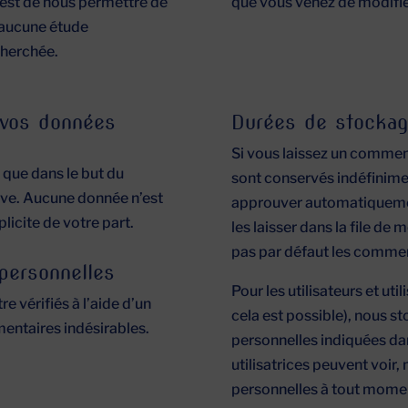
 est de nous permettre de
que vous venez de modifier.
t aucune étude
cherchée.
e vos données
Durées de stockag
Si vous laissez un comme
 que dans le but du
sont conservés indéfinime
ive. Aucune donnée n’est
approuver automatiquemen
licite de votre part.
les laisser dans la file de
pas par défaut les commen
personnelles
Pour les utilisateurs et util
 vérifiés à l’aide d’un
cela est possible), nous 
entaires indésirables.
personnelles indiquées dans
utilisatrices peuvent voir
personnelles à tout momen